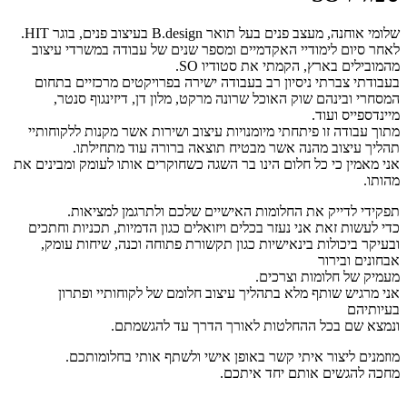
שלומי אוחנה, מעצב פנים בעל תואר B.design בעיצוב פנים, בוגר HIT.
לאחר סיום לימודיי האקדמיים ומספר שנים של עבודה במשרדי עיצוב
מהמובילים בארץ, הקמתי את סטודיו SO.
בעבודתי צברתי ניסיון רב בעבודה ישירה בפרויקטים מרכזיים בתחום
המסחרי ובינהם שוק האוכל שרונה מרקט, מלון דן, דיזינגוף סנטר,
מיינדספייס ועוד.
מתוך עבודה זו פיתחתי מיומנויות עיצוב ושירות אשר מקנות ללקוחותיי
תהליך עיצוב מהנה אשר מבטיח תוצאה ברורה עוד מתחילתו.
אני מאמין כי כל חלום הינו בר השגה כשחוקרים אותו לעומק ומבינים את
מהותו.
תפקידי לדייק את החלומות האישיים שלכם ולתרגמן למציאות.
כדי לעשות זאת אני נעזר בכלים ויזואלים כגון הדמיות, תכניות וחתכים
ובעיקר ביכולות בינאישיות כגון תקשורת פתוחה וכנה, שיחות עומק,
אבחונים ובירור
מעמיק של חלומות וצרכים.
אני מרגיש שותף מלא בתהליך עיצוב חלומם של לקוחותיי ופתרון
בעיותיהם
ונמצא שם בכל ההחלטות לאורך הדרך עד להגשמתם.
מוזמנים ליצור איתי קשר באופן אישי ולשתף אותי בחלומותכם.
מחכה להגשים אותם יחד איתכם.