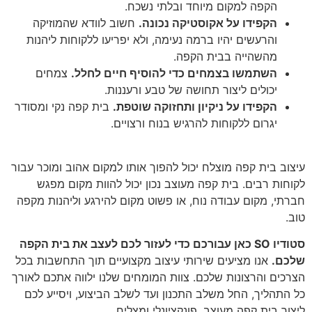
הקפה למקום מיוחד ובלתי נשכח.
הקפידו על אקוסטיקה נכונה.
חשוב לוודא שהמוזיקה
והרעשים יהיו ברמה נעימה, ולא יפריעו ללקוחות ליהנות
מהשהייה בבית הקפה.
השתמשו בצמחים כדי להוסיף חיים לחלל.
צמחים
יכולים ליצור תחושה של טבע ורעננות.
הקפידו על ניקיון ותחזוקה שוטפת.
בית קפה נקי ומסודר
יגרום ללקוחות להרגיש בנוח ורצויים.
עיצוב בית קפה מוצלח יכול להפוך אותו למקום אהוב ומוכר עבור
לקוחות רבים. בית קפה מעוצב נכון יכול להוות מקום מפגש
חברתי, מקום עבודה נוח, או פשוט מקום להירגע וליהנות מקפה
טוב.
סטודיו SO כאן עבורכם כדי לעזור לכם לעצב את בית הקפה
שלכם.
אנו מציעים שירותי עיצוב מקצועיים תוך התחשבות בכל
הצרכים והרצונות שלכם. צוות המומחים שלנו ילווה אתכם לאורך
כל התהליך, החל משלב התכנון ועד לשלב הביצוע, ויסייע לכם
ליצור בית קפה מעוצב, פונקציונלי ומצליח.