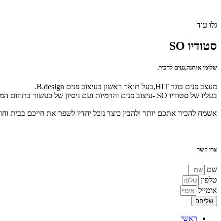
גלו עוד
סטודיו SO
שלומי אוחנה,נעים להכיר.
מעצב פנים בוגר HIT,בעל תואר ראשון בעיצוב פנים B.design.
בעליו של סטודיו SO -עיצוב פנים והדמיות ועם ניסיון של כעשור בתחום המסחרי והפרטי.
אשמח להכיר אתכם יותר ולהבין כיצד נוכל יחדיו לשפר את חייכם בבית וחו
צרו קשר
שם
טלפון
אימייל
שליחה
ראשי