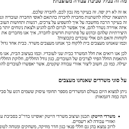
מה זה בכלל סביבת עבודה מעוצבת?
אז זה לא רק יפה. זה בעיקר מה נכון לכם, לחברה שלכם.
התוצאה יכולה להשתנות מחברה לחברה בהתאם לאופי החברה ועובדיה וגם
זה בעיקר הרבה מחשבה על איך להשפיע על צרכים, רגשות ותחושות העוב
איזה אווירה נשדר להם, איך אפשר לגרום להם להגיע ולצאת נינוחים יותר מ
היצירתיות שלהם ובדגש על פתרונות חדשים לחברה, איך אנו מחברים את 
לקוחות והאם הם אולי עובדים בקבוצות?
וכמו שאנחנו מעצבים בית ללקוח כך אנחנו מעצבים משרד. כבית אחד גדול
לכן אנו רואים את חלל המשרד כבית שני לעובדיו. וכמו בעיצוב הבית, אנו מר
התאמת החלל הפיזי לצרכים של העובדים, כגון גודל החללים, חלוקת החללי
יעילה. כמו כן, חשוב ליצור אזורי עבודה שקטים, אשר יאפשרו לעובדים ל
על סוגי משרדים שאנחנו מעצבים
ניתן למצוא היום בעולם המשרדים מספר תחומי עיסוק ששמים דגש על סב
הנה כמה דוגמאות:
משרדי הייטק:
תכנון ועיצוב משרדי הייטק יאופיינו בדר"כ בסביבת 
ואזורי עבודה לא רשמיים.
לרוב נמצא בהן גם חללי פנאי כגון חדר מוזיקה, משחקים ומנוחה ל