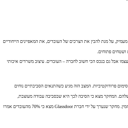
עמיק, על מנת להבין את הצרכים של העובדים, את המאפיינים הייחודיים
 ושטחים פתוחים.
צמו אבל גם בנכס הכי חשוב לחברה – העובדים. עיצוב משרדים איכותי
סימום פרודוקטיביות. המצב הזה מגיע כשהתנאים הסביבתיים נוחים
ודתם ומעסיקים שלהם. המחקר מצא כי הסיבה לכך היא שבסביבה עבודה מעוצבת,
משרדים מעוצבים יכולים לעזור לארגון למשוך ולשמר עובדים איכותיים, אשר מחפשים מקום עבודה יצירתי ומזמין. מחקר שנערך על ידי חברת Glassdoor מצא כי 70% מהעובדים אמרו