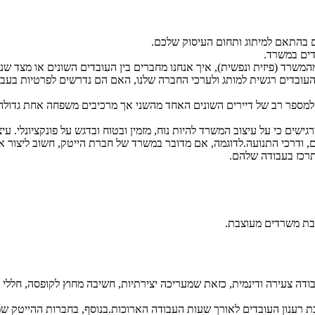
 בהתאם למיתוג ותחום העיסוק שלכם.
דים במשרד.
המשרד (פיזית ונפשית), איך אנחנו מחברים בין העובדים השונים או מצד שנ
העובדים רגשית למותג ולערכי החברה שלנו, האם הם נדרשים לפרטיות בעב
 למספר רב של דיירים השונים האחד מהשני אך מרכיבים משפחה אחת גדולה
גישים כי על עיצוב המשרד להיות נוח, מזמין ובטוח ובדגש על פונקציונלי. ע
ם, ודרכי התנועה.לדוגמה, אם מדובר במשרד של חברת הייטק, חשוב ליצור אז
התרכז בעבודה שלהם.
יבת משרדים מעוצבת.
עבודה צעירה ודינמית, כזאת שמעריכה יצירתיות, חשיבה מחוץ לקופסה, חללי
טובת רענון העובדים לאורך שעות העבודה הארוכות.בנוסף, בחברות ההייטק 