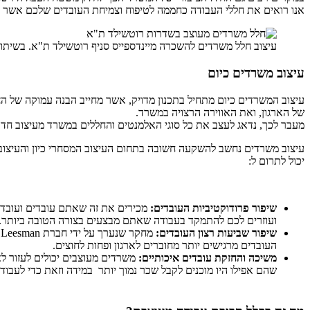
אנו רואים את חללי העבודה כחממה לטיפוח וצמיחת העובדים שלכם אשר בסו
עיצוב חלל משרדים להשכרה מיינדספייס סניף רוטשילד ת"א. בשיתוף
עיצוב משרדים כיום
עיצוב המשרדים כיום מתחיל בתכנון מדויק, אשר מחייב הבנה עמוקה של הצ
של הארגון, ואת האווירה הרצויה במשרד.
מעבר לכך, נדאג לעצב את כל סוגי האלמנטים והחללים במשרד מעיצוב חדר
עיצוב משרדים נחשב להשקעה חשובה בתחום העיצוב המסחרי כיון והעיצוב 
יכול לתרום ל:
שיפור פרודוקטיביות העובדים:
מכירים את זה שאתם עובדים ועובדים
ועוזרים לכם להתמקד בעבודה שאתם מבצעים בצורה הטובה ביותר.
שיפור שביעות רצון העובדים
:
מ
העובדים מרגישים יותר מחוברים לארגון ופחות לחוצים.
משיכה והחזקת עובדים איכותיים:
שהם אפילו היו מוכנים לקבל שכר נמוך יותר במידה וזאת כדי לעבו