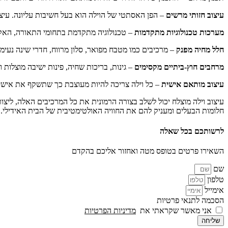
עיצוב חזותי מרשים
– הפן האסתטי של הוילה הוא בעל חשיבות עליונה. עיצ
מערכות טכנולוגיות מתקדמות
– טכנולוגיה מתקדמת בתחומי התאורה, האקל
חלל מחיה מפנק
– מרכיבים כמו מטבח מפואר, סלון מרווח, חדרי שינה נעימ
מרחבים חוץ-ביתיים מקסימים
– גינות, בריכות שחיה, פינות ישיבה מוצלות ו
עיצוב מותאם אישית
– כל וילה צריכה להיות מעוצבת כך שתשקף את אישיות
עיצוב וילה מוצלח יכול לשלב בצורה הרמונית את כל המרכיבים האלה, ליצו
חלומות הבעלים ומעניק להם את החוויה האולטימטיבית של הבית האידילי.
לרשותכם בכל שאלה
השאירו פרטים בטופס מטה ואחזור אליכם בהקדם
שם
טלפון
אימייל
הסכמה לתנאי פרטיות
אני מאשר שקראתי את
מדיניות הפרטיות
שליחה