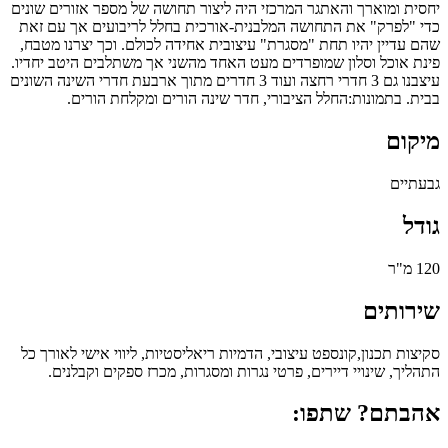
יחסית ומוארך והאתגר המרכזי היה ליצור תחושה של מספר אזורים שונים
כדי "לפרק" את התחושה המלבנית-אורכית בחלל לריבועים אך עם זאת
שהם עדיין יהיו תחת "מסגרת" עיצובית אחידה לכולם. וכך יצרנו מטבח,
פינת אוכל וסלון שמופרדים מעט האחד מהשני אך משתלבים היטב יחדיו.
עיצבנו גם 3 חדרי רחצה ועוד 3 חדרים מתוך ארבעת חדרי השינה השונים
בבית. בתמונות:החלל הציבורי, חדר שינה הורים ומקלחת הורים.
מיקום
גבעתיים
גודל
120 מ"ר
שירותים
סקיצות תכנון,קונספט עיצובי, הדמיות ריאליסטיות, ליווי אישי לאורך כל
התהליך, שינויי דיירים, פרטי נגרות ומסגרות, מכרז ספקים וקבלנים.
אהבתם? שתפו: