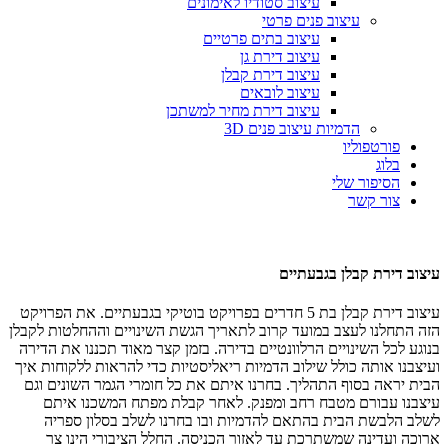
עיצוב סטודיו לאימונים
עיצוב פנים פרטי
עיצוב בתים פרטיים
עיצוב דירת גן
עיצוב דירת קבלן
עיצוב לובאים
עיצוב דירת מחיר למשתכן
הדמיות עיצוב פנים 3D
פורטפוליו
בלוג
הסיפור שלי
צור קשר
עיצוב דירת קבלן בגבעתיים
עיצוב דירת קבלן בת 5 חדרים בפרויקט בוטיקי בגבעתיים. את הפרויקט
הזה התחלנו לעצב במועד קרוב לתאריך הגשת השינויים וההחלטות לקבלן
בנוגע לכל השינויים הרלוונטיים בדירה. בזמן קצר מאוד תכננו את הדירה
ועיצבנו אותה כולל שילוב הדמיות ריאליסטיות כדי להראות ללקוחות איך
הבית יראה בסוף התהליך. בחרנו איתם את כל חומרי הגמר השונים וגם
עיצבנו עבורם מטבח רחב ומפנק. לאחר קבלת מפתח המשכנו איתם
לשלב הלבשת הבית בהתאם להדמיות ובו בחרנו לשלב בסלון ספריה
ארוכה ועדינה שמשתרכת עד לאזור הכניסה. החלל הציבורי הינו צר