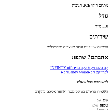
מתחם הוקי ICE, תנובות
גודל
110 מ"ר
שירותים
הדמיות שיווקיות עבור מעצבים ואדריכלים
אהבתם? שתפו:
קודם
לפרויקט הקודם
INFINTY offices
לפרויקט הבא
Candy world
הבא
לרשותכם בכל שאלה
השאירו פרטים בטופס מטה ואחזור אליכם בהקדם
שם
טלפון