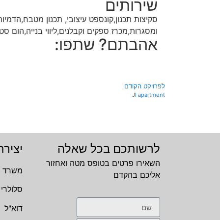
שירותים
סקיצות תכנון,קונספט עיצובי, תכנון מטבח,הדמיות
ומסגרות,מכרז ספקים וקבלנים,ליווי בנייה,הום סטיי
אהבתם? שתפו:
לפרויקט הקודם
JI apartment
לרשותכם בכל שאלה
יציר
השאירו פרטים בטופס מטה ואחזור
משרד
אליכם בהקדם
סלולרי
דוא"ל