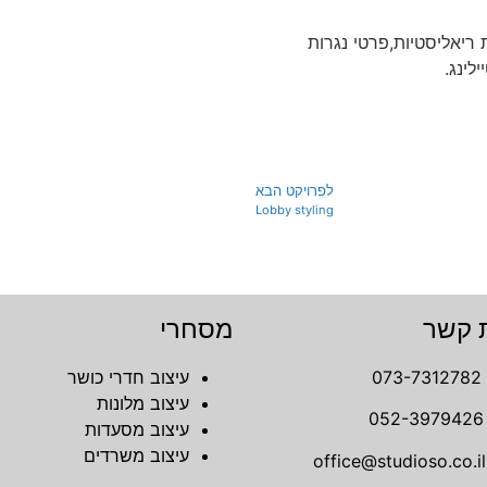
 ריאליסטיות,פרטי נגרות
לינג.
לפרויקט הבא
Lobby styling
ת קשר
מסחרי
073-7312782
עיצוב חדרי כושר
עיצוב מלונות
052-3979426
עיצוב מסעדות
עיצוב משרדים
office@studioso.co.il