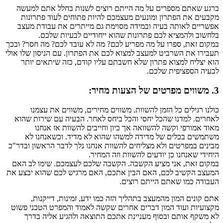
ברגע שאתם מספרים על מה הייתם רוצים לשנות בחלל אתם למעשה
מקבעים את הפתרון ומונעים מעצמכם להיות פתוחים לעוד פתרונות
אפשריים לאותה בעיה ובמידה מסוימת גם מייתרים את עבודת מעצב
בלחשוב ולהמציא לכם פתרונות שהוא ייחודיים לבעיות שלכם.
במקום זאת, ספרו על מה מפריע לכם? מה לא עובד לכם? מה חסר? ובכך
תעבירו את השרביט למעצב למצוא לכם את הפתרון. עם הניסון שלו אולי
הוא יצליח למצוא פתרון שלא חשבתם עליו קודם, כזה שיתאים יותר
לבעיה הספציפית שלכם.
3. משווים מפרטים של הצעות מחיר:
כולנו רגילים כל הזמן להשוות. משווים מחירים, משווים את עצמנו
לאחרים. למדנו שהכל יחסי והכל ביחס לאחר. הבעיה עם שירות שהוא
מאוד אמורפי וקשה להשוואה אך כיון וחייבים להשוות אז אנחנו
משתמשים בכלים של מדידה למשהו שהוא לא מדיד. וכשאנחנו לא
מבינים במפרטים ולא מצליחים להשוות אנחנו נלך לדבר הראשון ובדר"כ
היחידי שאנחנו כן יודעים להשוות וזה המחיר.
במקום זאת, אני מציע הקשבה. הקשבה שלכם לעצמכם. שימו לב האם
המעצב הקשיב לכם, האם הבין אתכם, האם מרגיש לכם שהוא יבצע את
העבודה כמו שאתם הייתם רוצים.
אתם קונים המון מהמעצב בתהליך הזה כמו ידע, זמינות, דייקנות,
מקצועיות ועוד המון דברים אחרים שקשה לאמוד והמפרט הטכני פשוט
לא משקף אותם ובסוף מעניינת אתכם התוצאה ולהגיע אליה בדרך