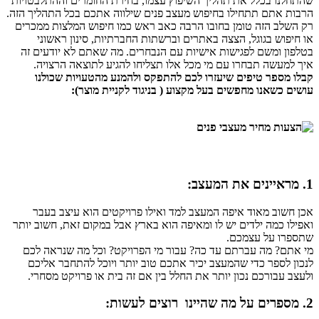
שהתחלנו בכלל את תהליך השיפוץ עצמו, בחירת החומרים וההתלבטויות
הרבות אתם תתחילו בחיפוש מעצב פנים שילווה אתכם בכל התהליך הזה.
רק השלב הזה טומן בחובו הרבה כאב ראש כמו חיפוש המלצות ממכרים
או חיפוש בגוגל, הצצה באתרים וברשתות החברתיות, סינון ראשוני
בטלפון ומשם לפגישות אישיות עם הנבחרים. מה שאתם לא יודעים זה
איך למעשה תבחרו עם מי מכל אלו תצליחו להגיע לתוצאה הרצויה.
קבלו מספר טיפים שיעזרו לכם להתפקס ולהמנע מהטעויות שכולנו
עושים כשאנו מחפשים בעל מקצוע ( בניגוד לקניית מוצר):
1. מראיינים את המעצב:
אכן חשוב מאוד איפה המעצב למד ואילו פרויקטים הוא עיצב בעבר
ואפילו כמה ילדים יש לו ומאיפה הוא בארץ אבל במקום זאת, חשוב יותר
שתספרו על עצמכם.
מי אתם? מה עברתם עד כה? עבור מי הפרויקט? וכל מה שנראה לכם
לנכון לספר כדי שהמעצב יכיר אתכם טוב יותר ויוכל להתחבר אליכם
ולעצב עבורכם נכון יותר את החלל בין אם זה בית או פרויקט מסחרי.
2. מספרים על מה שהיינו רוצים לעשות: