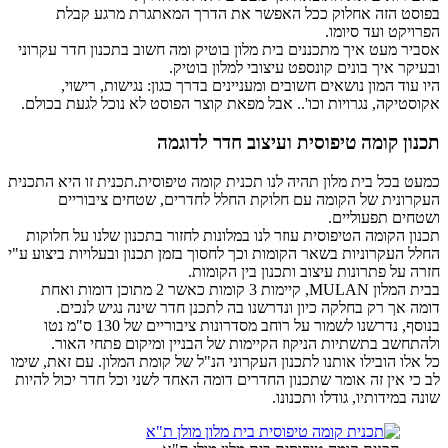
בפוסט הזה אחלוק ככל האפשר את הדרך המאתגרת מרגע קבלת
הפרויקט ועד סיומו.
אסביר מעט איך מתכננים בית מלון בוטיק ומה חשוב בתכנון חדר עקרוני
ובעיקר איך בונים קונספט עיצובי למלון בוטיק.
היו עוד המון נושאים חשובים ומעניינים בדרך כגון: נגישות, רישוי,
אקוסטיקה, נגרויות וכו'.. אבל מפאת קוצר הפוסט לא נוכל לגעת בכולם.
תכנון קומה טיפוסית ועיצוב חדר לדוגמה
כמעט בכל בית מלון תהיה לנו תכנית קומה טיפוסית.תכנית זו היא התכנית
העקרונית של הקומה עם חלוקת החלל לחדרים, שטחים ציבוריים
ושטחים תפעוליים.
תכנון הקומה הטיפוסית עוזר לנו במלונות לחזור בתכנון שלנו על חלוקות
החלל העקרוניות בשאר הקומות וכך לחסוך בזמן תכנון ובעלויות ביצוע ע"י
חזרה על פתרונות עיצוב ותכנון בין הקומות.
בבית המלון MULAN, קיימות 3 קומות כאשר 2 מתוכן דומות ואחת
דומה אך רק בחלקה כיון ונדרשנו בה לתכנן חדר שינה נגיש לנכים.
בנוסף, נדרשנו לשמור על רוחב מסדרונות ציבוריים של 130 ס"מ נטו
ולהתחשב בתשתיות הניקוז הקיימות של הבניין ומיקום פתחי האור.
כל אלו הובילו אותנו לתכנון העקרוני הנ"ל של קומת המלון. עם זאת, שימו
לב כי אין זה אומר שתכנון החדרים דומה האחד לשני וכל חדר יכול להיות
שונה במידותיו, גודלו ותכנונו.