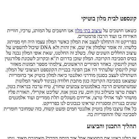
קונספט לבית מלון בוטיקי
כשאנו חושבים על
עיצוב בתי מלון
אנו חושבים על המותג, ערכיו, חוויית
האירוח בו ועוד הרבה פרמטרים.
בפרויקט זה התחלנו לעצב את המלון כאשר המלון עצמו היה חף ממיתוג
כלשהו. זה אומר שלמלון אין שם, אין זהות ולא DNA שיכול להשפיע על
עיצוב החללים השונים שלו. בשלב זה החלטנו, שאת אופי המלון נבנה על
בסיס הסביבה הקרובה. המלון שוכן בדרום ת"א ובקרוב לשכונת פלורנטין
ושוק לוינסקי. באחד הסיורים הראשונים, צילמתי מספר תמונות מאזור
שוק לוינסקי שלעתיד היו אבן הפינה בבניית הקונספט העיצובי של המלון.
השתדלנו לעצב בסגנון מודרני ואלגנטי כיאה למלון בוטיק אך בחומריות
שמצאנו בסביבה הקרובה כגון מתכת חלודה (בניגוד לשאר המלונות
שמשתמשים הרבה באלמנטים צבועים שחור), טיח ערבה בנראות בטון,
רצפת טרצו בשילוב גוון חום, עץ בגוון אגוז, שליכט אקרילי, תאורת פליז
מושחר לצד אהילי טרצו, אריחים מעוגלים תלת ממדיים ועוד אלמנטים
שונים בנגרות ומסגרות שראינו כנכונים לנו בפרויקט.
כל אלו עיצבו מלון בוטיק אלגנטי חמים ומעט קשוח, כזה שמחובר חומרית
לסביבה שלו והחומריות בה.
תהליך התכנון והביצוע
אז כולנו ראינו את התוצאה.אבל איך היתה הדרך? מאתגרת מאוד. ניתן