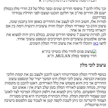
תכנית קומה טיפוסית בית מלון מולן ת"א
וכך נולדו להם 7 טיפוסי חדרים שונים ובסך כולל של 23 חדרי מלון (במלון
ישנם 29 חדרים סה"כ אך חלקם תוכננו ועוצבו לפני תחילת עבודתי
בפרויקט)
למרות אלו, חשוב היה לנו לעצב את החדרים באופן זהה (תכנון שונה,
עיצוב זהה) כך שאורחי המלון יקבלו חוויה עיצובית ורגשית דומה בין אם
יתארחו בחדר זה או אחר.
לכן, למרות שישנם 7 טיפוסי חדרים שונים, בכולם ניתן יהיה למצוא את
אותם אלמנטים עיצוביים זהים המרכיבים קונספט עיצובי אחיד.
לחצו
כאן
ותוכלו לראות את עיצוב חדרי המלון השונים.
חדר טיפוסי במלון MULAN, ת"א
עיצוב לובי מלון
בנוסף לחדרי המלון ומסדרונותיו דאגנו לתכנן ולעצב גם את קומת הלובי
ומבואת הכניסה. עיצוב לובי המלון הינו המשך ישיר של קונספט עיצוב
החדרים אך כיון והוא משמש את כלל האורחים, דאגנו לתכנן בו מקומות
שהייה, מנוחה ומפגש לאורחי המלון בזמן שלב הצ'ק אין / אאוט וגם
במהלך חופשתם. בלובי ניתן למצוא את דלפק הקבלה המרכזי לצד לאונג'
קטן שצמוד לקיוסק המלון. וגולת הכותרת מבחינתי היא פרט מסגרות
הצמוד לויטרינה ובו ניתן לשבת לקפה קטן או לעבוד עם הלפטופ בישיבה
זוגית פרונטלית.