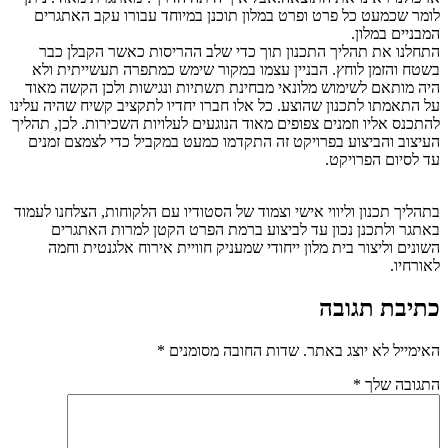
לומר שכמעט כל פרט ופרט במלון תוכנן במיוחד עבורו עקב האתגרים
המבניים במלון.
התחלנו את תהליך התכנון תוך כדי שלב ההריסות כאשר הקבלן כבר
בשטח והזמן לוחץ. הבניין עצמו במקור שימש כמתפרה תעשייתית ולא
היה מותאם לשימוש מלונאי מבחינת תשתיות ונגישות ולכן הקשה מאוד
על התאמתו לתכנון שהוצע. כל אלו חברו יחדיו לתקציב קשיח שהיה עלינו
להתכנס אליו וזמנים צפופים מאוד הנוגעים לעלויות השכירות. לכן, תהליך
העיצוב והביצוע בפרויקט זה התקדמו כמעט במקביל כדי לצמצם זמנים
עד לסיום הפרויקט.
בתהליך תכנון וליווי אישי וצמוד של הסטודיו עם הלקוחות, הצלחנו לעמוד
באתגר ולתכנן נכון עד לביצוע ברמת הפרט הקטן למרות האתגרים
השונים וליצור בית מלון ייחודי שמעניק חוויית אירוח אלגנטית וחמה
לאורחיו.
כתיבת תגובה
האימייל לא יוצג באתר.
שדות החובה מסומנים
*
התגובה שלך
*