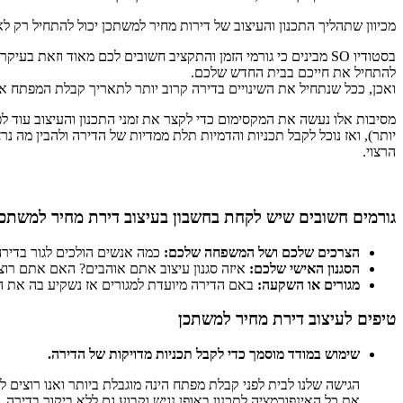
מכיוון שתהליך התכנון והעיצוב של דירות מחיר למשתכן יכול להתחיל רק
בסטודיו SO מבינים כי גורמי הזמן והתקציב חשובים לכם מאוד ו
להתחיל את חייכם בבית החדש שלכם.
ואכן, ככל שנתחיל את השינויים בדירה קרוב יותר לתאריך קבלת המפתח את
מסיבות אלו נעשה את המקסימום כדי לקצר את זמני התכנון והעיצוב עוד ל
יותר), ואז נוכל לקבל תכניות והדמיות תלת ממדיות של הדירה ולהבין מה נ
הרצוי.
גורמים חשובים שיש לקחת בחשבון בעיצוב דירת מחיר למשתכן
הצרכים שלכם ושל המשפחה שלכם:
כמה אנשים הולכים לגור בדירה?
הסגנון האישי שלכם:
איזה סגנון עיצוב אתם אוהבים? האם אתם רוצים
מגורים או השקעה:
באם הדירה מיועדת למגורים אז נשקיע בה את ה
טיפים לעיצוב דירת מחיר למשתכן
שימוש במודד מוסמך כדי לקבל תכניות מדויקות של הדירה.
הגישה שלנו לבית לפני קבלת מפתח הינה מוגבלת ביותר ואנו רוצים ל
את כל האינפורמציה לתכנון באופן נגיש וקבוע גם ללא ביקור בדירה. ה