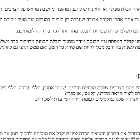
 לאחר קבלת מפתח אז הוא נדרש לתכנון מוקפד ומחשבה מראש על הצרכים ו
זאת בעיקר כי אתם אחרי תקופה ארוכה שעברה בין הזכייה בהגרלה ועד מועד מס
ם תשלמו פחות שכירות ותכנסו מהר יותר לגור בדירת חלומותיכם.
פני קבלת המפתח ע"י הכנסת מודד מוסמך וקבלת תכניות מדויקות כבר משלב
רצה לשנות בה והכל מבלי להיות שם פיזית כל הזמן. ואם ממש תרצו גם להרגי
:
 מהם הצרכים שלכם מבחינת חדרים, שטחי אחסון, חללי עבודה, חללי בילוי 
 ליצור מראה מודרני, קלאסי, או כפרי?
אנרגיה שלנו במקסימום לעומת דירה המיועדת לשכירות.
התחיל את התכנון והעיצוב הרבה לפני שנקבל את המפתח ולחסוך בזמן עד תאר
נ"ל יעזור לנו גם בבירור עלויות ותכנון מוקדם מול כל שאר הספקים הרלוונט