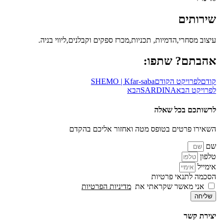
שירותים
עיצוב מסחרי,הדמיות, תכניות,מכרז ספקים וקבלנים,ליווי בניה.
אהבתם? שתפו:
קודם
לפרויקט הקודם
SHEMO | Kfar-saba
לפרויקט הבא
SARDINA
הבא
לרשותכם בכל שאלה
השאירו פרטים בטופס מטה ואחזור אליכם בהקדם
שם
טלפון
אימייל
הסכמה לתנאי פרטיות
אני מאשר שקראתי את
מדיניות הפרטיות
שליחה
יצירת קשר